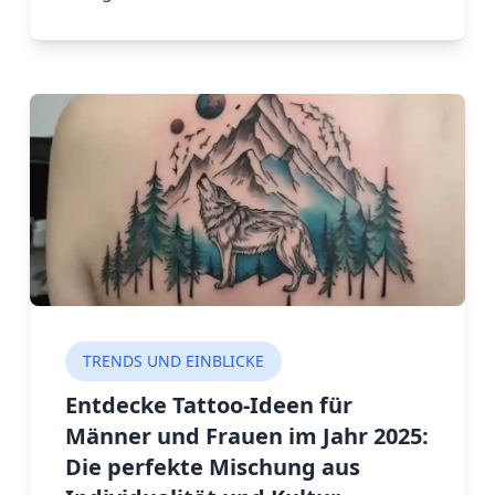
von Stilen wie Gothic, Aquarell und
traditionellen Tattoos inspirieren und
entdecke Symbole, mystische Kreaturen
und kosmische Elemente.
TRENDS UND EINBLICKE
Entdecke Tattoo-Ideen für
Männer und Frauen im Jahr 2025:
Die perfekte Mischung aus