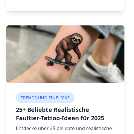
Schneeglöckchens im Januar bis zur
Selbstliebe der Narzisse im Dezember –
lass dich von wunderschönen Tattoo-
Inspirationen passend zu deinem
Geburtsmonat inspirieren.
TRENDS UND EINBLICKE
25+ Beliebte Realistische
Faultier-Tattoo-Ideen für 2025
Entdecke über 25 beliebte und realistische