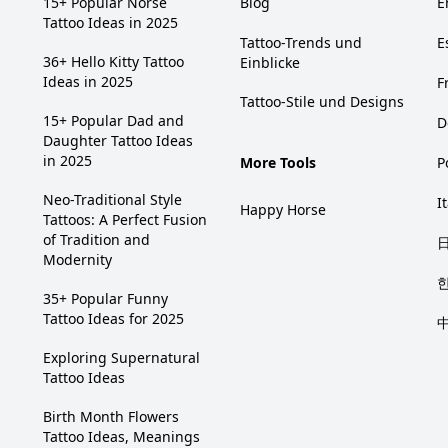
15+ Popular Norse
Blog
E
Tattoo Ideas in 2025
Tattoo-Trends und
E
36+ Hello Kitty Tattoo
Einblicke
Ideas in 2025
F
Tattoo-Stile und Designs
15+ Popular Dad and
D
Daughter Tattoo Ideas
in 2025
More Tools
P
Neo-Traditional Style
I
Happy Horse
Tattoos: A Perfect Fusion
of Tradition and
Modernity
35+ Popular Funny
Tattoo Ideas for 2025
Exploring Supernatural
Tattoo Ideas
Birth Month Flowers
Tattoo Ideas, Meanings