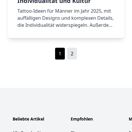
Individualität und Kultur
Tattoo-Ideen für Männer im Jahr 2025, mit
auffälligen Designs und komplexen Details,
die Individualität widerspiegeln. Außerdem
Tattoo-Ideen für Frauen im Jahr 2025, die
Eleganz und Stil betonen. Egal, ob du
Anregungen für dein nächstes Tattoo
suchst oder einfach neugierig auf die
1
2
Trends bist – dieser Artikel kann dich
inspirieren.
Beliebte Artikel
Empfohlen
M