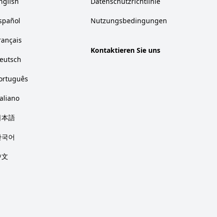
nglish
Datenschutzrichtlinie
spañol
Nutzungsbedingungen
rançais
Kontaktieren Sie uns
eutsch
ortuguês
taliano
日本語
한국어
中文