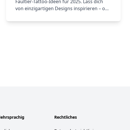
Faultier-Tattoo-Ideen für 2025. Lass dich
von einzigartigen Designs inspirieren – ob
Aquarell, abstrakt oder naturbezogene
Motive. Gestalte dein eigenes Faultier-
Tattoo mit unserem KI-Tattoo-Generator.
ehrsprachig
Rechtliches