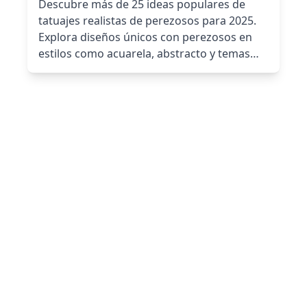
Descubre más de 25 ideas populares de
tatuajes realistas de perezosos para 2025.
Explora diseños únicos con perezosos en
estilos como acuarela, abstracto y temas
inspirados en la naturaleza. ¡Crea tu propio
tatuaje de perezoso con nuestro Generador
de Tatuajes con IA!