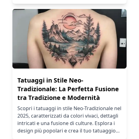
ispirati alla mitologia norrena, alla natura e
alla cultura vichinga. Usa il nostro
generatore AI per creare il tuo tatuaggio
norreno personalizzato oggi stesso!
Tatuaggi in Stile Neo-
Tradizionale: La Perfetta Fusione
tra Tradizione e Modernità
Scopri i tatuaggi in stile Neo-Tradizionale nel
2025, caratterizzati da colori vivaci, dettagli
intricati e una fusione di culture. Esplora i
design più popolari e crea il tuo tatuaggio
unico con il nostro AI Tattoo Generator!