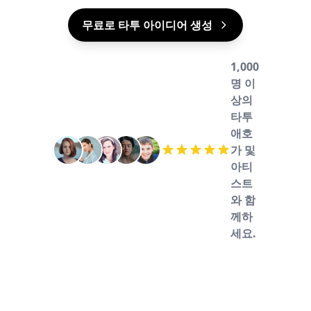
무료로 타투 아이디어 생성
1,000
명 이
상의
타투
애호
가 및
아티
스트
와 함
께하
세요.